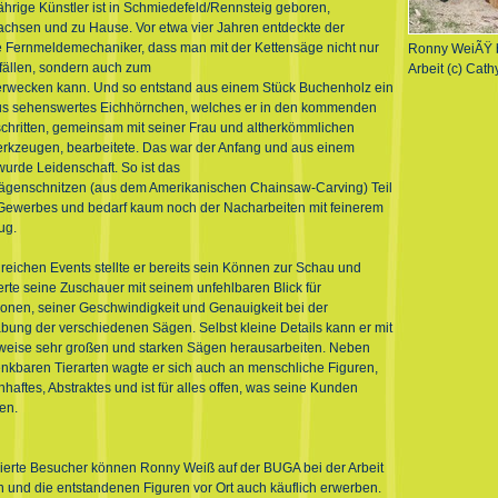
ährige Künstler ist in Schmiedefeld/Rennsteig geboren,
chsen und zu Hause. Vor etwa vier Jahren entdeckte der
e Fernmeldemechaniker, dass man mit der Kettensäge nicht nur
Ronny WeiÃŸ b
ällen, sondern auch zum
Arbeit (c) Cat
rwecken kann. Und so entstand aus einem Stück Buchenholz ein
s sehenswertes Eichhörnchen, welches er in den kommenden
schritten, gemeinsam mit seiner Frau und altherkömmlichen
kzeugen, bearbeitete. Das war der Anfang und aus einem
urde Leidenschaft. So ist das
ägenschnitzen (aus dem Amerikanischen Chainsaw-Carving) Teil
Gewerbes und bedarf kaum noch der Nacharbeiten mit feinerem
ug.
lreichen Events stellte er bereits sein Können zur Schau und
erte seine Zuschauer mit seinem unfehlbaren Blick für
ionen, seiner Geschwindigkeit und Genauigkeit bei der
ung der verschiedenen Sägen. Selbst kleine Details kann er mit
lweise sehr großen und starken Sägen herausarbeiten. Neben
enkbaren Tierarten wagte er sich auch an menschliche Figuren,
haftes, Abstraktes und ist für alles offen, was seine Kunden
en.
sierte Besucher können Ronny Weiß auf der BUGA bei der Arbeit
 und die entstandenen Figuren vor Ort auch käuflich erwerben.