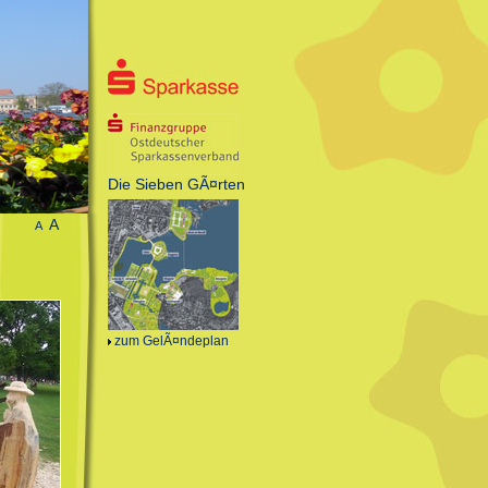
Die Sieben GÃ¤rten
A
A
zum GelÃ¤ndeplan