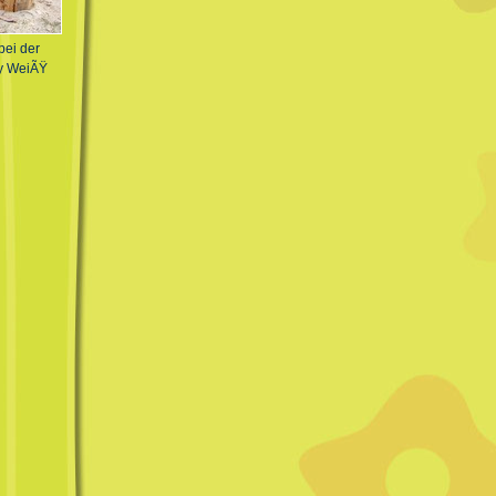
ei der
hy WeiÃŸ