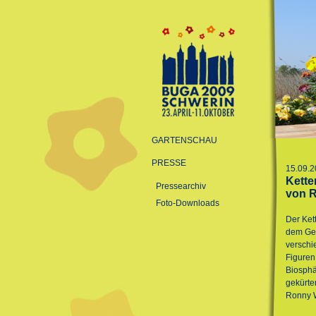
GARTENSCHAU
PRESSE
15.09.2
Kette
Pressearchiv
von 
Foto-Downloads
Der Ket
dem Gel
verschi
Figuren
Biosphä
gekürte
Ronny W