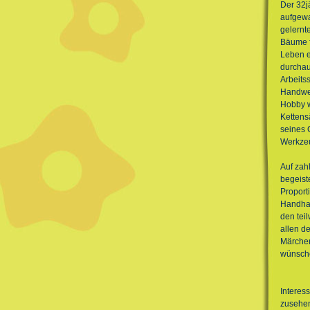
Der 32j
aufgewa
gelernt
Bäume f
Leben e
durchau
Arbeits
Handwer
Hobby w
Kettens
seines 
Werkze
Auf zah
begeist
Proport
Handhab
den tei
allen d
Märchen
wünsch
Interes
zusehen