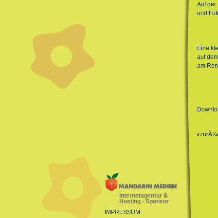
Auf der 
und Fot
Eine kl
auf dem
am Renn
Downlo
zurÃ¼
Internetagentur &
Hosting - Sponsor
IMPRESSUM