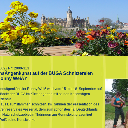
009 / Nr.: 2009-313
nsÃ¤genkunst auf der BUGA Schnitzereien
Ronny WeiÃŸ
tensägenkünstler Ronny Weiß wird vom 15. bis 18. September auf
ände der BUGA im Küchengarten mit seinen Kettensägen
edenste
 aus Baumstämmen schnitzen. Im Rahmen der Präsentation des
renreservates Vessertal, dem zum schönsten Tal Deutschlands
n Naturschutzgebiet in Thüringen am Rennsteig, präsentiert
eiß seine Kunstwerke.