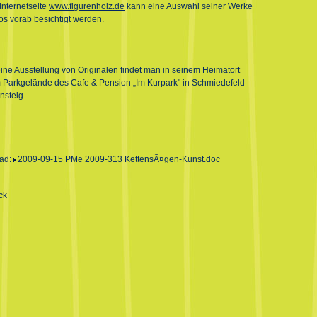
Internetseite
www.figurenholz.de
kann eine Auswahl seiner Werke
os vorab besichtigt werden.
eine Ausstellung von Originalen findet man in seinem Heimatort
 Parkgelände des Cafe & Pension „Im Kurpark" in Schmiedefeld
steig.
ad:
2009-09-15 PMe 2009-313 KettensÃ¤gen-Kunst.doc
ck