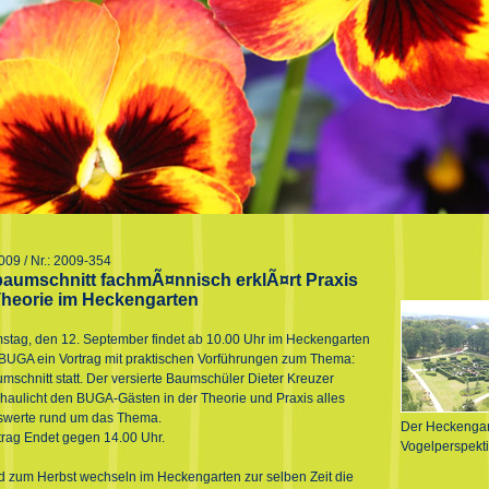
009 / Nr.: 2009-354
aumschnitt fachmÃ¤nnisch erklÃ¤rt Praxis
heorie im Heckengarten
tag, den 12. September findet ab 10.00 Uhr im Heckengarten
 BUGA ein Vortrag mit praktischen Vorführungen zum Thema:
mschnitt statt. Der versierte Baumschüler Dieter Kreuzer
haulicht den BUGA-Gästen in der Theorie und Praxis alles
swerte rund um das Thema.
Der Heckengar
trag Endet gegen 14.00 Uhr.
Vogelperspekt
 zum Herbst wechseln im Heckengarten zur selben Zeit die