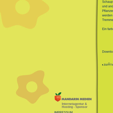
Schaupf
und and
Pflanze
werden 
Tremmen
Ein far
Downlo
zurÃ¼
Internetagentur &
Hosting - Sponsor
IMPRESSUM