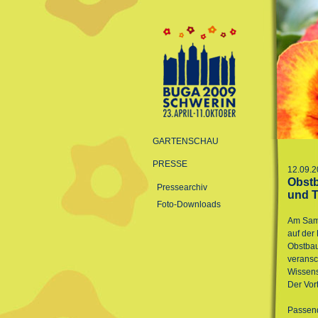
GARTENSCHAU
PRESSE
12.09.2
Obstb
Pressearchiv
und T
Foto-Downloads
Am Sams
auf der
Obstbau
veransc
Wissen
Der Vor
Passend