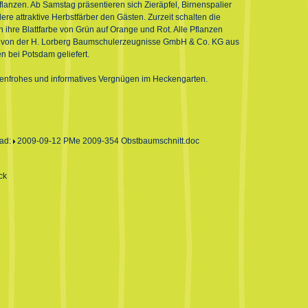
lanzen. Ab Samstag präsentieren sich Zieräpfel, Birnenspalier
ere attraktive Herbstfärber den Gästen. Zurzeit schalten die
n ihre Blattfarbe von Grün auf Orange und Rot. Alle Pflanzen
von der H. Lorberg Baumschulerzeugnisse GmbH & Co. KG aus
 bei Potsdam geliefert.
benfrohes und informatives Vergnügen im Heckengarten.
ad:
2009-09-12 PMe 2009-354 Obstbaumschnitt.doc
ck