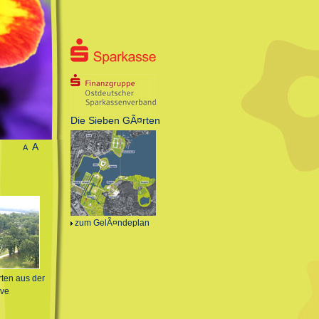
Die Sieben GÃ¤rten
A
A
zum GelÃ¤ndeplan
ten aus der
ive