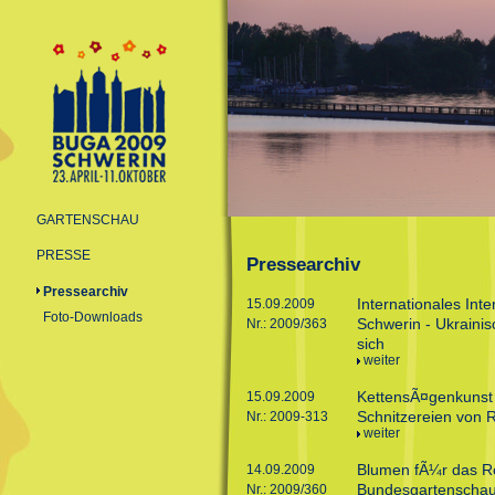
GARTENSCHAU
PRESSE
Pressearchiv
Pressearchiv
Internationales Int
15.09.2009
Foto-Downloads
Schwerin - Ukrainis
Nr.: 2009/363
sich
weiter
KettensÃ¤genkunst
15.09.2009
Schnitzereien von
Nr.: 2009-313
weiter
Blumen fÃ¼r das R
14.09.2009
Bundesgartenscha
Nr.: 2009/360