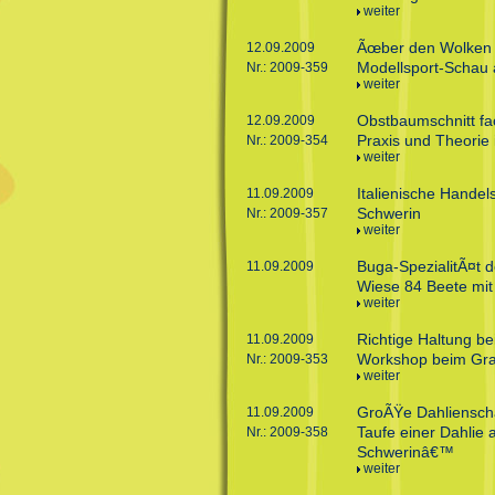
weiter
Ãœber den Wolken 
12.09.2009
Modellsport-Schau 
Nr.: 2009-359
weiter
Obstbaumschnitt fa
12.09.2009
Praxis und Theorie
Nr.: 2009-354
weiter
Italienische Hande
11.09.2009
Schwerin
Nr.: 2009-357
weiter
Buga-SpezialitÃ¤t
11.09.2009
Wiese 84 Beete mit
weiter
Richtige Haltung b
11.09.2009
Workshop beim Gra
Nr.: 2009-353
weiter
GroÃŸe Dahlienscha
11.09.2009
Taufe einer Dahli
Nr.: 2009-358
Schwerinâ€™
weiter